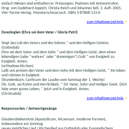
einfach Weisen sind enthalten in: Preisungen. Psalmen mit Antwortrufen.
Hrsg. von Godehard Joppich, Christa Reich und Johannes Sell, 3. Aufl. 2005,
Vier-Türme-Verlag, Münsterschwarzach. ISBN 3-87868-133-X
zum Inhaltsverzeichnis
Doxologien (Ehre sei dem Vater / Gloria Patri)
Singt das Lob des Vaters und des Sohnes * und des Heiligen Geistes.
(Gotteslob)
Ehre sei dem Vater und dem Sohn * und dem Heiligen Geist; dem einen
lebendigen (oder "wahren" oder "dreieinigen") Gott * von Ewigkeit zu
Ewigkeit. Amen.
(orthodoxe Kirchen)
Laßt uns preisen den Vater und dem Sohn mit dem Heiligen Geist, * ihn loben
und rühmen in Ewigkeit.
(Stundenbuch, Canticum der Laudes vom Sonntag der 1. Woche)
Dir, Gott, sei Ruhm und Herrlichkeit, * Dir Vater, Sohn und Heiliger Geist. Dich
lobe unser ganes Leben, * jetzt und in Ewigkeit. Amen.
(Christuslob)
zum Inhaltsverzeichnis
Responsorien / Antwortgesänge
Glaubensbekenntnis (Apostolicum, Nicaenum, moderne Formen),
insbesondere am Sonntag
neues geistliches Lied / Kirchenlied aus Gotteslob oder Evangelischem