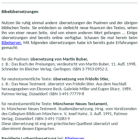
Bibelübersetzungen
Nutzen Sie ruhig einmal andere übersetzungen der Psalmen und der übrigen
biblischen Texte. Sie entdecken so vielleicht neue Nuancen des Textes, sehen
ihn von einer neuen Seite, sind von einem anderen Wort gefangen ... Einige
übersetzungen sind bereits online verfügbar. Schauen Sie mal herein beim
Bibelserver.
Mit folgenden übersetzungen habe ich bereits gute Erfahrungen
gemacht:
für die Psalmen:
übersetzung von Martin Buber,
z. B.: Das Buch der Preisungen, verdeutscht von Martin Buber. 11. Aufl. 1998,
Schneider im Bleicher Verlag, Gerlingen. ISBN 3-7953-0952-2.
für neutestamentliche Texte:
übersetzung von Fridolin Stier,
z. B.: Das Neue Testment. übersetzt von Fridolin Stier. Aus dem Nachlaß
herausgegeben von Eleonore Beck, Gabriele Miller und Eugen Sitarz. 1989,
Patmos-Verlag, Düsseldorf. ISBN 3-491-77779-8
für neutestamentliche Texte:
Münchener Neues Testament,
in: Münchener Neues Testment. Studienübersetzung. Hrsg. vom Vorsitzenden
des Collegium Biblicum München e. V, Josef Hainz. 3. Aufl. 1991, Patmos-
Verlag, Düsseldorf. ISBN 3-491-71083-9
Diese übersetzung ist eng am griechischen Quelltext übersetzt und
übernimmt dessen Eigenarten.
Revidierte Lutherübersetzung
bei:
Bibelserver.