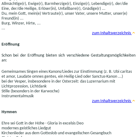
Allmächtige(r), Ewige(r), Barmherzige(r), Einzige(r), Lebendige(r), der/die
Eine, der/die Heilige, Erlöser(in), Unfaßbare(r), Gnädige(r) ...
Du, mein Gott, mein(e) Vertraute(r), unser Vater, unsere Mutter, unser(e)
Freund(in) ...
Burg, Winzer, Hirte, ...
...
zum Inhaltsverzeichnis
Eröffnung
Schon bei der Eröffnung bieten sich verschiedene Gestaltungsmöglichkeiten
an:
Gemeinsames Singen eines Kanons/Liedes zur Einstimmung (z. B. Ubi caritas
et amor, Laudate omnes gentes, ein Heilig-Lied oder Sanctus-Kanon ...)
bei der Vesper, insbesondere in der Osterzeit: das Luzernarium mit
Lichtprozession, Lichtdank
Stille (besonders in der Karwoche)
Instrumentalmusik
zum Inhaltsverzeichnis
Hymnen
Ehre sei Gott in der Höhe - Gloria in excelsis Deo
modernes geistliches Liedgut
Kirchenlieder aus dem Gotteslob und evangelischen Gesangbuch