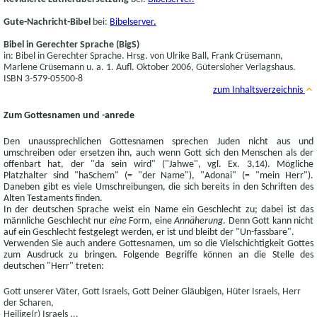
Gute-Nachricht-Bibel
bei:
Bibelserver.
Bibel in Gerechter Sprache (BigS)
in: Bibel in Gerechter Sprache. Hrsg. von Ulrike Ball, Frank Crüsemann,
Marlene Crüsemann u. a. 1. Aufl. Oktober 2006, Gütersloher Verlagshaus.
ISBN 3-579-05500-8
zum Inhaltsverzeichnis
Zum Gottesnamen und -anrede
Den unaussprechlichen Gottesnamen sprechen Juden nicht aus und
umschreiben oder ersetzen ihn, auch wenn Gott sich den Menschen als der
offenbart hat, der "da sein wird" ("Jahwe", vgl. Ex. 3,14). Mögliche
Platzhalter sind "haSchem" (= "der Name"), "Adonai" (= "mein Herr").
Daneben gibt es viele Umschreibungen, die sich bereits in den Schriften des
Alten Testaments finden.
In der deutschen Sprache weist ein Name ein Geschlecht zu; dabei ist das
männliche Geschlecht nur
eine
Form, eine
Annäherung
. Denn Gott kann nicht
auf ein Geschlecht festgelegt werden, er ist und bleibt der "Un-fassbare".
Verwenden Sie auch andere Gottesnamen, um so die Vielschichtigkeit Gottes
zum Ausdruck zu bringen. Folgende Begriffe können an die Stelle des
deutschen "Herr" treten:
Gott unserer Väter, Gott Israels, Gott Deiner Gläubigen, Hüter Israels, Herr
der Scharen,
Heilige(r) Israels ...