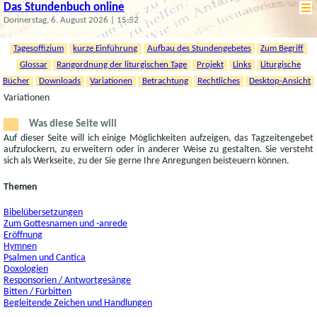
Das Stundenbuch online
Donnerstag, 6. August 2026 | 15:52
Tagesoffizium
kurze Einführung
Aufbau des Stundengebetes
Zum Begriff
Glossar
Rangordnung der liturgischen Tage
Projekt
Links
Liturgische
Bücher
Downloads
Variationen
Betrachtung
Rechtliches
Desktop-Ansicht
Variationen
Was diese Seite will
Auf dieser Seite will ich einige Möglichkeiten aufzeigen, das Tagzeitengebet
aufzulockern, zu erweitern oder in anderer Weise zu gestalten. Sie versteht
sich als Werkseite, zu der Sie gerne Ihre Anregungen beisteuern können.
Themen
Bibelübersetzungen
Zum Gottesnamen und -anrede
Eröffnung
Hymnen
Psalmen und Cantica
Doxologien
Responsorien / Antwortgesänge
Bitten / Fürbitten
Begleitende Zeichen und Handlungen