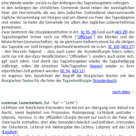
eine Wende wieder zurück zu den Anfängen des Tagzeitengebets vollzogen.
In den Anfängen der christlichen Gemeinde stand neben der sonntäglichen
Feier des Herrenmahls die aus dem jüdischen Gottesdienst übernommende
tägliche Versammlung am Morgen und am Abend zur Feier des Tagesbeginns
und -endes. So hatte die Gemeinde vor allem den täglichen Lebensrhythmus
gemeinsam.
Zwar bestimmt die Liturgiekonstitution in Art.
SC 95, 96
(und auch
AES 28
) das
Tagzeitengebet immer noch zur Pflicht ("
Offizium
") der Kleriker und der
klösterlichen Gemeinschaften, da sie gleichsam stellvertretend für die übrigen
das Tageslob vor Gott bringen; gleichwohl bestimmt sie in Art.
SC 100
(
AES 27
)
- den Wurzeln folgend -, dass auch Laien die Stundenliturgie feiern sollen;
nicht nur mit den dazu Verpflichteten ("Offiziellen"), sondern auch unter sich,
ggf. auch allein. Und damit das Tagzeitengebet wieder die Tagesheiligung
vollbringt, sollen die einzelnen Teile/Tagzeiten (
Horen
) wieder zu ihrer
eigentlichen Zeit gefeiert werden (
SC 94
,
AES 11
).
Im engeren Sinn bezeichnet der Begriff die liturgischen Bücher mit den
liturgischen Texten für die Feier der Tagzeitenliturgie (
Stundenbuch
).
nach oben
Luzernar, Luzernarium.
(lat. "lux" = "Licht")
Lichtfeier mit feierlichem Entzünden von Kerzen am übergang vom Abend zur
Nacht, meist begleitet von Prozession, Psalmgesang, Lichtdank und/oder -
lobpreis, -hymnus. In der offiziellen Liturgie derzeit nur noch in der Feier der
Osternacht enthalten, dort aber besonders feierlich und entfaltet: Entzünden
der Osterkerze, Lichtruf mit Weitergabe des Lichtes, Lobpreis auf das Licht
(
Exsultet
).