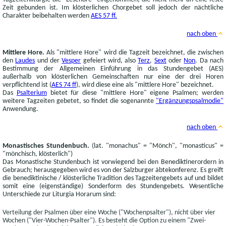
Zeit gebunden ist. Im klösterlichen Chorgebet soll jedoch der nächtliche
Charakter beibehalten werden
AES 57 ff.
nach oben
Mittlere Hore.
Als "mittlere Hore" wird die Tagzeit bezeichnet, die zwischen
den
Laudes
und der
Vesper
gefeiert wird, also
Terz
,
Sext
oder
Non
. Da nach
Bestimmung der Allgemeinen Einführung in das Stundengebet (AES)
außerhalb von klösterlichen Gemeinschaften nur eine der drei Horen
verpflichtend ist (
AES 74 ff
), wird diese eine als "mittlere Hore" bezeichnet.
Das
Psalterium
bietet für diese "mittlere Hore" eigene Psalmen; werden
weitere Tagzeiten gebetet, so findet die sogenannte
"Ergänzungspsalmodie"
Anwendung.
nach oben
Monastisches Stundenbuch.
(lat. "monachus" = "Mönch", "monasticus" =
"mönchisch, klösterlich")
Das Monastische Stundenbuch ist vorwiegend bei den Benediktinerordern in
Gebrauch; herausgegeben wird es von der Salzburger äbtekonferenz. Es greift
die benediktinische / klösterliche Tradition des Tagzeitengebets auf und bildet
somit eine (eigenständige) Sonderform des Stundengebets. Wesentliche
Unterschiede zur Liturgia Horarum sind:
Verteilung der Psalmen über eine Woche ("Wochenpsalter"), nicht über vier
Wochen ("Vier-Wochen-Psalter"). Es besteht die Option zu einem "Zwei-