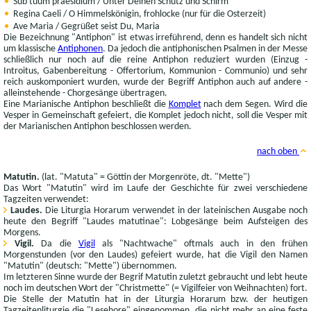
Sub tuum praesidium / Unter Deinen Schutz und Schirm
Regina Caeli / O Himmelskönigin, frohlocke (nur für die Osterzeit)
Ave Maria / Gegrüßet seist Du, Maria
Die Bezeichnung "Antiphon" ist etwas irreführend, denn es handelt sich nicht
um klassische
Antiphonen
. Da jedoch die antiphonischen Psalmen in der Messe
schließlich nur noch auf die reine Antiphon reduziert wurden (Einzug -
Introitus, Gabenbereitung - Offertorium, Kommunion - Communio) und sehr
reich auskomponiert wurden, wurde der Begriff Antiphon auch auf andere -
alleinstehende - Chorgesänge übertragen.
Eine Marianische Antiphon beschließt die
Komplet
nach dem Segen. Wird die
Vesper in Gemeinschaft gefeiert, die Komplet jedoch nicht, soll die Vesper mit
der Marianischen Antiphon beschlossen werden.
nach oben
Matutin.
(lat. "Matuta" = Göttin der Morgenröte, dt. "Mette")
Das Wort "Matutin" wird im Laufe der Geschichte für zwei verschiedene
Tagzeiten verwendet:
Laudes.
Die Liturgia Horarum verwendet in der lateinischen Ausgabe noch
heute den Begriff "Laudes matutinae": Lobgesänge beim Aufsteigen des
Morgens.
Vigil.
Da die
Vigil
als "Nachtwache" oftmals auch in den frühen
Morgenstunden (vor den Laudes) gefeiert wurde, hat die Vigil den Namen
"Matutin" (deutsch: "Mette") übernommen.
Im letzteren Sinne wurde der Begrif Matutin zuletzt gebraucht und lebt heute
noch im deutschen Wort der "Christmette" (= Vigilfeier von Weihnachten) fort.
Die Stelle der Matutin hat in der Liturgia Horarum bzw. der heutigen
Tagzeitenliturgie die "Lesehore" eingenommen, die nicht mehr an eine feste