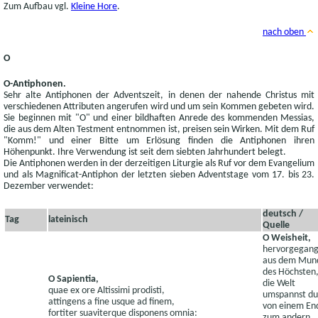
Zum Aufbau vgl.
Kleine Hore
.
nach oben
O
O-Antiphonen.
Sehr alte Antiphonen der Adventszeit, in denen der nahende Christus mit
verschiedenen Attributen angerufen wird und um sein Kommen gebeten wird.
Sie beginnen mit "O" und einer bildhaften Anrede des kommenden Messias,
die aus dem Alten Testment entnommen ist, preisen sein Wirken. Mit dem Ruf
"Komm!" und einer Bitte um Erlösung finden die Antiphonen ihren
Höhenpunkt. Ihre Verwendung ist seit dem siebten Jahrhundert belegt.
Die Antiphonen werden in der derzeitigen Liturgie als Ruf vor dem Evangelium
und als Magnificat-Antiphon der letzten sieben Adventstage vom 17. bis 23.
Dezember verwendet:
deutsch /
Tag
lateinisch
Quelle
O Weisheit,
hervorgegan
aus dem Mun
des Höchsten
O Sapientia,
die Welt
quae ex ore Altissimi prodisti,
umspannst du
attingens a fine usque ad finem,
von einem En
fortiter suaviterque disponens omnia:
zum andern,