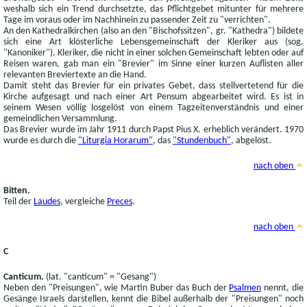
weshalb sich ein Trend durchsetzte, das Pflichtgebet mitunter für mehrere
Tage im voraus oder im Nachhinein zu passender Zeit zu "verrichten".
An den Kathedralkirchen (also an den "Bischofssitzen", gr. "Kathedra") bildete
sich eine Art klösterliche Lebensgemeinschaft der Kleriker aus (sog.
"Kanoniker"). Kleriker, die nicht in einer solchen Gemeinschaft lebten oder auf
Reisen waren, gab man ein "Brevier" im Sinne einer kurzen Auflisten aller
relevanten Breviertexte an die Hand.
Damit steht das Brevier für ein privates Gebet, dass stellvertetend für die
Kirche aufgesagt und nach einer Art Pensum abgearbeitet wird. Es ist in
seinem Wesen völlig losgelöst von einem Tagzeitenverständnis und einer
gemeindlichen Versammlung.
Das Brevier wurde im Jahr 1911 durch Papst Pius X. erheblich verändert. 1970
wurde es durch die
"Liturgia Horarum"
, das
"Stundenbuch"
, abgelöst.
nach oben
Bitten.
Teil der
Laudes
, vergleiche
Preces
.
nach oben
C
Canticum.
(lat. "canticum" = "Gesang")
Neben den "Preisungen", wie Martin Buber das Buch der
Psalmen
nennt, die
Gesänge Israels darstellen, kennt die Bibel außerhalb der "Preisungen" noch