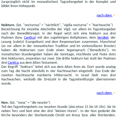
(ursprünglich nicht im monastischen) Tagzeitengebet in der Komplet und
bildet ihren Höhepunkt.
nach oben
Nokturn.
(lat. "nocturnus" = "nächtlich", "vigilia nocturna" = "Nachwache")
Bezeichnung für einzelne Abschnitte der Vigil, vor allem im Tagzeitengebet
nach der Benediktsregel. In der Regel setzt sich eine Nokturn aus drei
Psalmen (bzw.
Cantica
) mit den zugehörigen Antiphonen, dem
Versikel
, der
Lesung (zuletzt Evangelium) und dem Responsorium zusammen. Manchmal
(so vor allem in der monastischen Tradition und im vorkonziliaren Brevier)
haben die Nokturnen zum Ende einen Segenspruch ("Benedictio"). Im
monatischen Stundengebet haben die Sonntage, Hochfeste und Feste stets
drei Nokturnen, ansonsten nur zwei. Die dritte Nokturn hat statt der Psalmen
drei
Cantica
aus dem Alten Testament.
Der Begriff "Nokturn" leitet sich aus dem Alten Rom ab. Dort wurde analog
zum Tag die Nacht ebenfalls in vier Nachtwachen eingeteilt. Das Ende der
zweiten Nachtwache markierte Mitternacht. In Israel hielt man drei
Nachwachen, weshalb die Dreizahl in die Tagzeitenliturgie übernommen
wurde.
nach oben
Non.
(lat. "nona" = "die neunte")
Teil des Tagzeitengebets zur neunten Stunde (also etwa 15 bis 16 Uhr). Sie ist
neben Terz und Sext eine der drei "kleinen Horen". In der Non gedenkt die
Kirche besonders der Sterbestunde Christi am Kreuz bzw. aller Sterbenden.