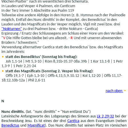
Wochen-Psalter" nach im wesentlichen drei Schemata.
In Laudes und Vesper 4 Psalmen, ein Canticum
In der Terz immer 5 Abschnitte aus Psalm 119
Teilweise eine andere Abfolge in den Horen (z. B. Hymnus nach der Psalmodie
möglich, Entfall des Nunc dimittis' in der Komplet, des Benedictus' in den
Lauden und des Magnificats in der Vesper möglich, Vigil mit zwei bzw. drei
"Nokturnen"
zu drei Psalmen bzw. - dritte Nokturn - Cantica)
Ergänzung / Ersatz des Schlusssegens am Schluss einer Hore um den Versikel:
"
V
Die Hilfe Gottes bleibe bei uns allezeit. -
R
Und mit unseren abwesenden
Brüdern / Schwestern."
Verwendung alternativer Cantica statt des Benedictus' bzw. des Magnificats
im Jahreskreis:
statt des Benediktus' (Sonntag bis Freitag):
Joh 1,1-14 | Mt 5,3-10 | Röm 8,31b-35.37-38a.39b | 1 Kor 13,1-8 | 1 Petr
1,3-9 | 1 Petr 2,21-24
statt des Magnificats (Sonntag 2. Vesper bis Freitag):
Offb 19,1-7 | Eph 1,3-10 | Offb 4,11;5,9.10.12 | Kol 1,12-20 | Offb 11,17-
18;12,10b-12a | Phil 2,6-11
nach oben
N
Nunc dimittis.
(lat. "nunc dimittis" = "Nun entlässt Du")
Lateinische Anfangsworte des Lobgesangs des Simeon aus
Lk 2,29-32
bei der
Beschneidung Jesu. Es ist eines der drei
Cantica
aus dem Evangelium (neben
Benedictus
und
Magnificat
). Das Nunc dimittis hat seinen Platz im römischen