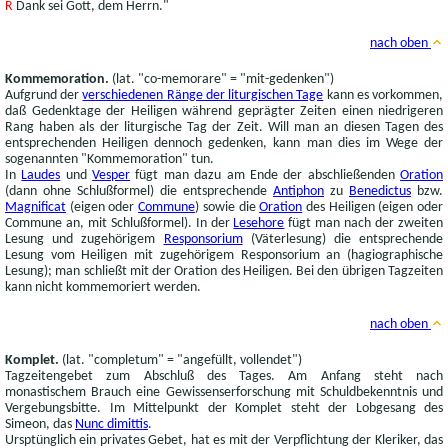
R
Dank sei Gott, dem Herrn."
nach oben
Kommemoration.
(lat. "co-memorare" = "mit-gedenken")
Aufgrund der
verschiedenen Ränge der liturgischen Tage
kann es vorkommen,
daß Gedenktage der Heiligen während geprägter Zeiten einen niedrigeren
Rang haben als der liturgische Tag der Zeit. Will man an diesen Tagen des
entsprechenden Heiligen dennoch gedenken, kann man dies im Wege der
sogenannten "Kommemoration" tun.
In
Laudes
und
Vesper
fügt man dazu am Ende der abschließenden
Oration
(dann ohne Schlußformel) die entsprechende
Antiphon
zu
Benedictus
bzw.
Magnificat
(eigen oder
Commune
) sowie die
Oration
des Heiligen (eigen oder
Commune an, mit Schlußformel). In der
Lesehore
fügt man nach der zweiten
Lesung und zugehörigem
Responsorium
(Väterlesung) die entsprechende
Lesung vom Heiligen mit zugehörigem Responsorium an (hagiographische
Lesung); man schließt mit der Oration des Heiligen. Bei den übrigen Tagzeiten
kann nicht kommemoriert werden.
nach oben
Komplet.
(lat. "completum" = "angefüllt, vollendet")
Tagzeitengebet zum Abschluß des Tages. Am Anfang steht nach
monastischem Brauch eine Gewissenserforschung mit Schuldbekenntnis und
Vergebungsbitte. Im Mittelpunkt der Komplet steht der Lobgesang des
Simeon, das
Nunc dimittis
.
Ursptünglich ein privates Gebet, hat es mit der Verpflichtung der Kleriker, das