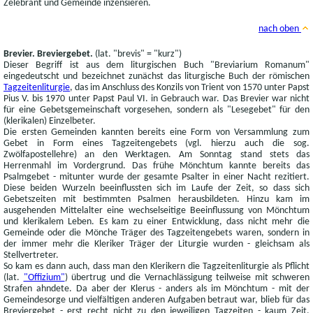
Zelebrant und Gemeinde inzensieren.
nach oben
Brevier. Breviergebet.
(lat. "brevis" = "kurz")
Dieser Begriff ist aus dem liturgischen Buch "Breviarium Romanum"
eingedeutscht und bezeichnet zunächst das liturgische Buch der römischen
Tagzeitenliturgie
, das im Anschluss des Konzils von Trient von 1570 unter Papst
Pius V. bis 1970 unter Papst Paul VI. in Gebrauch war. Das Brevier war nicht
für eine Gebetsgemeinschaft vorgesehen, sondern als "Lesegebet" für den
(klerikalen) Einzelbeter.
Die ersten Gemeinden kannten bereits eine Form von Versammlung zum
Gebet in Form eines Tagzeitengebets (vgl. hierzu auch die sog.
Zwölfapostellehre) an den Werktagen. Am Sonntag stand stets das
Herrenmahl im Vordergrund. Das frühe Mönchtum kannte bereits das
Psalmgebet - mitunter wurde der gesamte Psalter in einer Nacht rezitiert.
Diese beiden Wurzeln beeinflussten sich im Laufe der Zeit, so dass sich
Gebetszeiten mit bestimmten Psalmen herausbildeten. Hinzu kam im
ausgehenden Mittelalter eine wechselseitige Beeinflussung von Mönchtum
und klerikalem Leben. Es kam zu einer Entwicklung, dass nicht mehr die
Gemeinde oder die Mönche Träger des Tagzeitengebets waren, sondern in
der immer mehr die Kleriker Träger der Liturgie wurden - gleichsam als
Stellvertreter.
So kam es dann auch, dass man den Klerikern die Tagzeitenliturgie als Pflicht
(lat.
"Offizium"
) übertrug und die Vernachlässigung teilweise mit schweren
Strafen ahndete. Da aber der Klerus - anders als im Mönchtum - mit der
Gemeindesorge und vielfältigen anderen Aufgaben betraut war, blieb für das
Breviergebet - erst recht nicht zu den jeweiligen Tagzeiten - kaum Zeit,