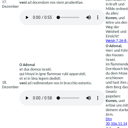
17.
veni
ad docendum nos viam prudentiae.
in Kraft und
Dezember
Milde ordnest
du alles:
Komm,
und
lehre uns den
Weg der
Weisheit und
Einsicht!
Weish 7,26-8,
O Adonai,
Herr und Führ
des Hauses
Israel,
im flammend
O Adonai
Dornbusch bis
et dux domus Israël,
du dem Mose
qui Moysi in igne flammae rubi apparuisti,
erschienen
et ei in Sina legem dedisti:
18.
und hast ihm 
veni
ad redimendum nos in bracchio extento.
Dezember
dem Berg das
Gesetz
gegeben:
Komm,
und
erlöse uns mit
deinem stark
Arm.
Dtn
30,10a.11.14