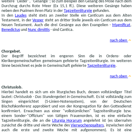
weitere "Lieder", "Gesänge"; so zum Beispiel den Gesang des Mose nach dem
Durchzug durchs Rote Meer (Ex 15,1 ff.). Diese weiteren Gesänge haben
neben den Psalmen ihren Platz in der
Tagzeitenliturgie
gefunden.
In den
Laudes
steht stets an zweiter Stelle ein Canticum aus dem Alten
Testament, in der
Vesper
steht an dritter Stelle jeweils ein Canticum aus dem
Neuen Testament. Auch die drei Gesänge aus den Evangelien -
Magnificat
,
Benedictus
und
Nunc dimittis
- sind Cantica.
nach oben
Chorgebet.
Der Begriff bezeichnet im engeren Sinn die in Ordens- oder
Klerikergemeinschaften gemeinsam gefeierte Tagzeitenliturgie. Im weiteren
Sinne bezeichnet es jede in Gemeinschaft gefeierte
Tagzeitenliturgie
.
nach oben
Christuslob.
Hierbei handelt es sich um ein liturgisches Buch, dessen vollständiger Titel
lautet:
Christuslob - Das Stundengebet in Gemeinschaft
. Es ist vollständig zum
Singen eingerichtet (5-Linien-Notensystem), von der Deutschen
Bischofskonferenz approbiert und von der Kongregation für den Gottesdienst
konfirmiert. Erwachsen aus einer "volkstümlichen" Tagzeitenliturgie bzw.
einem Sonder-"Offizium" von tätigen Frauenorden, ist es eine einfache
Tagzeitenliturgie, die an die
Liturgia Horarum
angelehnt ist (es übernahm
zunächst die dritte und vierte Woche des
Vierwochenpsalters
, inzwischen sind
auch die erste und zweite Woche mit aufgenommen). Es ist eine