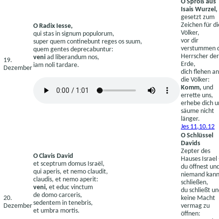
O Sproß aus
Isais Wurzel,
gesetzt zum
Zeichen für di
O Radix Iesse,
Völker,
qui stas in signum populorum,
vor dir
super quem continebunt reges os suum,
verstummen d
quem gentes deprecabuntur:
Herrscher der
veni
ad liberandum nos,
19.
Erde,
iam noli tardare.
Dezember
dich flehen an
die Völker:
Komm,
und
errette uns,
erhebe dich u
säume nicht
länger.
Jes 11,10.12
O Schlüssel
Davids
Zepter des
O Clavis David
Hauses Israel 
et sceptrum domus Israël,
du öffnest un
qui aperis, et nemo claudit,
niemand kan
claudis, et nemo aperit:
schließen,
veni,
et educ vinctum
du schließt u
de domo carceris,
20.
keine Macht
sedentem in tenebris,
Dezember
vermag zu
et umbra mortis.
öffnen: