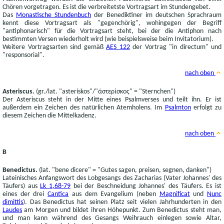
Chören vorgetragen. Es ist die verbreitetste Vortragsart im Stundengebet.
Das
Monastische Stundenbuch
der Benediktiner im deutschen Sprachraum
kennt diese Vortragsart als "gegenchörig", wohingegen der Begriff
"antiphonarisch" für die Vortragsart steht, bei der die Antiphon nach
bestimmten Versen wiederholt wird (wie beispielsweise beim Invitatorium).
Weitere Vortragsarten sind gemäß
AES 122
der Vortrag "in directum" und
"responsorial".
nach oben
Asteriscus.
(gr./lat. "asterískos"/"άστερίσκος" = "Sternchen")
Der Asteriscus steht in der Mitte eines Psalmverses und teilt ihn. Er ist
außerdem ein Zeichen des natürlichen Atemholens. Im
Psalmton
erfolgt zu
diesem Zeichen die Mittelkadenz.
nach oben
B
Benedictus.
(lat. "bene dicere" = "Gutes sagen, preisen, segnen, danken")
Lateinisches Anfangswort des Lobgesangs des Zacharias (Vater Johannes' des
Täufers) aus
Lk 1,68-79
bei der Beschneidung Johannes' des Täufers. Es ist
eines der drei
Cantica
aus dem Evangelium (neben
Magnificat
und
Nunc
dimittis
). Das Benedictus hat seinen Platz seit vielen Jahrhunderten in den
Laudes
am Morgen und bildet ihren Höhepunkt. Zum Benedictus steht man,
und man kann während des Gesangs Weihrauch einlegen sowie Altar,