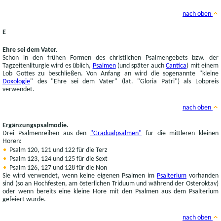
nach oben
E
Ehre sei dem Vater.
Schon in den frühen Formen des christlichen Psalmengebets bzw. der
Tagzeitenliturgie wird es üblich,
Psalmen
(und später auch
Cantica
) mit einem
Lob Gottes zu beschließen. Von Anfang an wird die sogenannte "kleine
Doxologie
" des "Ehre sei dem Vater" (lat. "Gloria Patri") als Lobpreis
verwendet.
nach oben
Ergänzungspsalmodie.
Drei Psalmenreihen aus den
"Gradualpsalmen"
für die mittleren kleinen
Horen:
Psalm 120, 121 und 122 für die Terz
Psalm 123, 124 und 125 für die Sext
Psalm 126, 127 und 128 für die Non
Sie wird verwendet, wenn keine eigenen Psalmen im
Psalterium
vorhanden
sind (so an Hochfesten, am österlichen Triduum und während der Osteroktav)
oder wenn bereits eine kleine Hore mit den Psalmen aus dem Psalterium
gefeiert wurde.
nach oben