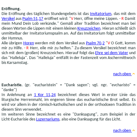
Eröffnung.
Die Eröffnung des täglichen Stundengebets ist das
Invitatorium
, das mit dem
Versikel
aus
Psalm 51,17
eröffnet wird: "
V
Herr, öffne meine Lippen. -
R
Damit
mein Mund Dein Lob verkünde." Gemäß alter Tradition bezeichnet man bei
diesen Worten die Lippen mit einem kleinen
Kreuzzeichen
. Hieran schließt sich
unmittelbar der Invitatoriumspsalm an. Auf das Invitatorium folgt unmittelbar
der Hymnus.
Alle übrigen
Horen
werden mit dem Versikel aus
Psalm 70,2
"
V
O Gott, komm
mir zu Hilfe. -
R
Herr, eile mir zu helfen." Zu diesem Versikel bezeichnet man
sich mit dem (großen) Kreuzzeichen. Hierauf folgt das
Ehre sei dem Vater
und
das "Halleluja". Das "Halleluja" entfällt in der Fastenzeit vom Aschermittwoch
bis Karsamstag.
nach oben
Eucharistie.
(gr. "eucharistein" = "Dank sagen"; vgl. ngr. "evcharisto" =
"danke")
In Anlehnung an
1 Kor 11,24
bezeichnet dieses Wort in erster Linie das
liturgische Herrenmahl, im engeren Sinne das eucharistische Brot selbst. Es
wird vor allem in der römisch-katholischen und in der orthodoxen Tradition in
diesem Sinn verwendet.
Im weiteren Sinne bezeichnet es eine "Danksagung", zum Beispiel in der
Licht-Eucharisie des
Luzernariums
, also eine Danksagung für das Licht.
nach oben