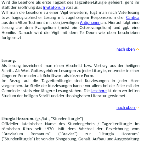
Wird die Lesehore als erste Tagzeit des Tagzeiten-Liturgie gefeiert, geht ihr
statt der Eröffnung das
Invitatorium
voraus.
Will man die Lesehore zu einer Vigil erweitern, fügt man nach Väterlesung
bzw. hagiographischer Lesung mit zugehörigem Responsorium drei
Cantica
aus dem Alten Testment mit den jeweiligen
Antiphonen
an. Hierauf folgt eine
Lesung aus dem Evangelium (meist ein Osterevangelium) und ggf. eine
Homilie. Danach wird die Vigil mit dem Te Deum wie oben beschrieben
fortgesetzt.
nach oben
Lesung.
Als Lesung bezeichnet man einen Abschnitt bzw. Vortrag aus der heiligen
Schrift. Als Wort Gottes gehören Lesungen zu jeder Liturgie, entweder in einer
längeren Form oder als Schriftwort als kürzere Form.
Im Bezug auf die Tagzeitenliturgie sind Kurzlesungen in jeder Hore
vorgesehen. An Stelle der Kurzlesungen kann - vor allem bei der Feier mit der
Gemeinde - stets eine längere Lesung stehen. Die
Lesehore
ist dem vertieften
Studium der heiligen Schrift und der theologischen Literatur gewidmet.
nach oben
Liturgia Horarum.
(gr./lat., "Stundenliturgie")
Offizieller lateinischer Name des Stundengebets / Tagzeitenliturgie im
römischen Ritus seit 1970. Mit dem Wechsel der Bezeichnung vom
"Breviarium Romanum" ("Brevier") zur "Liturgia Horarum"
("Stundenliturgie") ist von der Sinngebung, Gehalt, Aufbau und Ausgestaltung