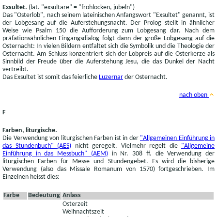
Exsultet.
(lat. "exsultare" = "frohlocken, jubeln")
Das "Osterlob", nach seinem lateinischen Anfangswort "Exsultet" genannt, ist
der Lobgesang auf die Auferstehungsnacht. Der Prolog stellt in ähnlicher
Weise wie Psalm 150 die Aufforderung zum Lobgesang dar. Nach dem
präfationsähnlichen Eingangsdialog folgt dann der große Lobgesang auf die
Osternacht: In vielen Bildern entfaltet sich die Symbolik und die Theologie der
Osternacht. Am Schluss konzentriert sich der Lobpreis auf die Osterkerze als
Sinnbild der Freude über die Auferstehung Jesu, die das Dunkel der Nacht
vertreibt.
Das Exsultet ist somit das feierliche
Luzernar
der Osternacht.
nach oben
F
Farben, liturgische.
Die Verwendung von liturgischen Farben ist in der
"Allgemeinen Einführung in
das Stundenbuch" (AES)
nicht geregelt. Vielmehr regelt die
"Allgemeine
Einführung in das Messbuch" (AEM)
in Nr. 308 ff. die Verwendung der
liturgischen Farben für Messe und Stundengebet. Es wird die bisherige
Verwendung (also das Missale Romanum von 1570) fortgeschrieben. Im
Einzelnen heisst dies:
Farbe
Bedeutung
Anlass
Osterzeit
Weihnachtszeit