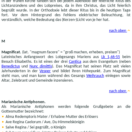
In der frühen Kirche fanden sich bei jedem Abendlob der feierliche Ritus des
Lichtanzündens und des Lobpreises, da in ihm Christus, das Licht feierlich
begrüßt wurde. In der Orthodoxie lebt dieser Ritus bis in die heutigen Tage
fort. Vor dem Hintergrund des Fehlens elektrischer Beleuchtung, ist
verständlich, welche Bedeutung das (Kerzen-)Licht von je her hat.
nach oben
M
Magnificat.
(lat. "magnum facere" = "groß machen, erheben, preisen")
Lateinisches Anfangswort des Lobgesangs Mariens aus
Lk 1,46-55
beim
Besuch Elisabeths. Es ist eines der drei
Cantica
aus dem Evangelium (neben
Benedictus
und
Nunc dimittis
). Das Magnificat hat seinen Platz seit vielen
Jahrhunderten in der
Vesper
und bildet ihren Höhepunkt. Zum Magnificat
steht man, und man kann während des Gesangs
Weihrauch
einlegen sowie
Altar, Zelebrant und Gemeinde inzensieren.
nach oben
Marianische Antiphonen.
Als Marianische Antiphonen werden folgende Grußgebete an die
Gottesmutter bezeichnet:
Alma Redemptoris Mater / Erhabne Mutter des Erlösers
Ave Regina Caelorum / Ave, Du Himmelskönigin
Salve Regina / Sei gegrüßt, o Königin