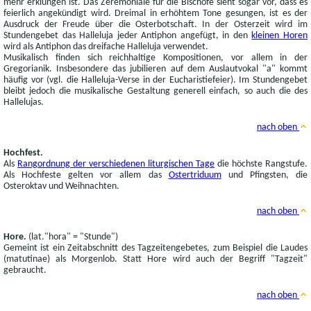
mehr erklungen ist. Das Zeremoniale für die Bischöfe sieht sogar vor, dass es
feierlich angekündigt wird. Dreimal in erhöhtem Tone gesungen, ist es der
Ausdruck der Freude über die Osterbotschaft. In der Osterzeit wird im
Stundengebet das Halleluja jeder Antiphon angefügt, in den
kleinen Horen
wird als Antiphon das dreifache Halleluja verwendet.
Musikalisch finden sich reichhaltige Kompositionen, vor allem in der
Gregorianik. Insbesondere das jubilieren auf dem Auslautvokal "a" kommt
häufig vor (vgl. die Halleluja-Verse in der Eucharistiefeier). Im Stundengebet
bleibt jedoch die musikalische Gestaltung generell einfach, so auch die des
Hallelujas.
nach oben
Hochfest.
Als
Rangordnung der verschiedenen liturgischen Tage
die höchste Rangstufe.
Als Hochfeste gelten vor allem das
Ostertriduum
und Pfingsten, die
Osteroktav und Weihnachten.
nach oben
Hore.
(lat."hora" = "Stunde")
Gemeint ist ein Zeitabschnitt des Tagzeitengebetes, zum Beispiel die Laudes
(matutinae) als Morgenlob. Statt Hore wird auch der Begriff "Tagzeit"
gebraucht.
nach oben