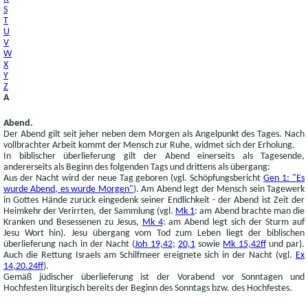
S
T
U
V
W
X
Y
Z
A
Abend.
Der Abend gilt seit jeher neben dem Morgen als Angelpunkt des Tages. Nach
vollbrachter Arbeit kommt der Mensch zur Ruhe, widmet sich der Erholung.
In biblischer überlieferung gilt der Abend einerseits als Tagesende,
andererseits als Beginn des folgenden Tags und drittens als übergang:
Aus der Nacht wird der neue Tag geboren (vgl. Schöpfungsbericht
Gen 1: "Es
wurde Abend, es wurde Morgen"
). Am Abend legt der Mensch sein Tagewerk
in Gottes Hände zurück eingedenk seiner Endlichkeit - der Abend ist Zeit der
Heimkehr der Verirrten, der Sammlung (vgl.
Mk 1
: am Abend brachte man die
Kranken und Besessenen zu Jesus,
Mk 4
: am Abend legt sich der Sturm auf
Jesu Wort hin). Jesu übergang vom Tod zum Leben liegt der biblischen
überlieferung nach in der Nacht (
Joh 19,42
;
20,1
sowie
Mk 15,42ff
und par).
Auch die Rettung Israels am Schilfmeer ereignete sich in der Nacht (vgl.
Ex
14,20.24ff
).
Gemäß jüdischer überlieferung ist der Vorabend vor Sonntagen und
Hochfesten liturgisch bereits der Beginn des Sonntags bzw. des Hochfestes.