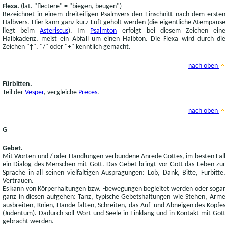
Flexa.
(lat. "flectere" = "biegen, beugen")
Bezeichnet in einem dreiteiligen Psalmvers den Einschnitt nach dem ersten
Halbvers. Hier kann ganz kurz Luft geholt werden (die eigentliche Atempause
liegt beim
Asteriscus
). Im
Psalmton
erfolgt bei diesem Zeichen eine
Halbkadenz, meist ein Abfall um einen Halbton. Die Flexa wird durch die
Zeichen "†", "/" oder "+" kenntlich gemacht.
nach oben
Fürbitten.
Teil der
Vesper
, vergleiche
Preces
.
nach oben
G
Gebet.
Mit Worten und / oder Handlungen verbundene Anrede Gottes, im besten Fall
ein Dialog des Menschen mit Gott. Das Gebet bringt vor Gott das Leben zur
Sprache in all seinen vielfältigen Ausprägungen: Lob, Dank, Bitte, Fürbitte,
Vertrauen.
Es kann von Körperhaltungen bzw. -bewegungen begleitet werden oder sogar
ganz in diesen aufgehen: Tanz, typische Gebetshaltungen wie Stehen, Arme
ausbreiten, Knien, Hände falten, Schreiten, das Auf- und Abneigen des Kopfes
(Judentum). Dadurch soll Wort und Seele in Einklang und in Kontakt mit Gott
gebracht werden.