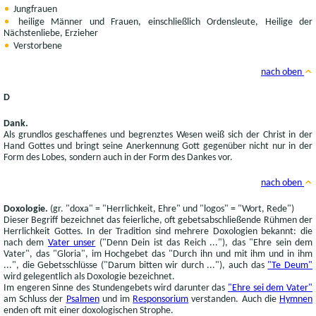
Jungfrauen
heilige Männer und Frauen, einschließlich Ordensleute, Heilige der
Nächstenliebe, Erzieher
Verstorbene
nach oben
D
Dank.
Als grundlos geschaffenes und begrenztes Wesen weiß sich der Christ in der
Hand Gottes und bringt seine Anerkennung Gott gegenüber nicht nur in der
Form des Lobes, sondern auch in der Form des Dankes vor.
nach oben
Doxologie.
(gr. "doxa" = "Herrlichkeit, Ehre" und "logos" = "Wort, Rede")
Dieser Begriff bezeichnet das feierliche, oft gebetsabschließende Rühmen der
Herrlichkeit Gottes. In der Tradition sind mehrere Doxologien bekannt: die
nach dem
Vater unser
("Denn Dein ist das Reich ..."), das "Ehre sein dem
Vater", das "Gloria", im Hochgebet das "Durch ihn und mit ihm und in ihm
...", die Gebetsschlüsse ("Darum bitten wir durch ..."), auch das
"Te Deum"
wird gelegentlich als Doxologie bezeichnet.
Im engeren Sinne des Stundengebets wird darunter das
"Ehre sei dem Vater"
am Schluss der
Psalmen
und im
Responsorium
verstanden. Auch die
Hymnen
enden oft mit einer doxologischen Strophe.