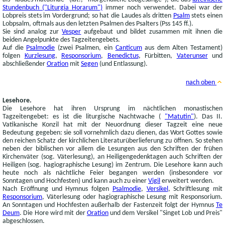
Stundenbuch ("Liturgia Horarum")
immer noch verwendet. Dabei war der
Lobpreis stets im Vordergrund; so hat die Laudes als dritten
Psalm
stets einen
Lobpsalm, oftmals aus den letzten Psalmen des Psalters (Pss 145 ff.).
Sie sind analog zur
Vesper
aufgebaut und bildet zusammen mit ihnen die
beiden Angelpunkte des Tagzeitengebets.
Auf die
Psalmodie
(zwei Psalmen, ein
Canticum
aus dem Alten Testament)
folgen
Kurzlesung
,
Responsorium
,
Benedictus
, Fürbitten,
Vaterunser
und
abschließender
Oration
mit
Segen
(und Entlassung).
nach oben
Lesehore.
Die Lesehore hat ihren Ursprung im nächtlichen monastischen
Tagzeitengebet: es ist die liturgische Nachtwache (
"Matutin"
). Das II.
Vatikanische Konzil hat mit der Neuordnung dieser Tagzeit eine neue
Bedeutung gegeben: sie soll vornehmlich dazu dienen, das Wort Gottes sowie
den reichen Schatz der kirchlichen Literaturüberlieferung zu öffnen. So stehen
neben der biblischen vor allem die Lesungen aus den Schriften der frühen
Kirchenväter (sog. Väterlesung), an Heiligengedenktagen auch Schriften der
Heiligen (sog. hagiographische Lesung) im Zentrum. Die Lesehore kann auch
heute noch als nächtliche Feier begangen werden (insbesondere vor
Sonntagen und Hochfesten) und kann auch zu einer
Vigil
erweitert werden.
Nach Eröffnung und Hymnus folgen
Psalmodie
,
Versikel
, Schriftlesung mit
Responsorium
, Väterlesung oder hagiographische Lesung mit Responsorium.
An Sonntagen und Hochfesten außerhalb der Fastenzeit folgt der Hymnus
Te
Deum
. Die Hore wird mit der
Oration
und dem Versikel "Singet Lob und Preis"
abgeschlossen.