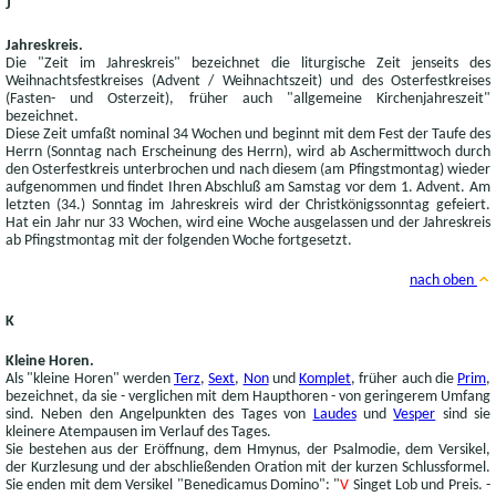
J
Jahreskreis.
Die "Zeit im Jahreskreis" bezeichnet die liturgische Zeit jenseits des
Weihnachtsfestkreises (Advent / Weihnachtszeit) und des Osterfestkreises
(Fasten- und Osterzeit), früher auch "allgemeine Kirchenjahreszeit"
bezeichnet.
Diese Zeit umfaßt nominal 34 Wochen und beginnt mit dem Fest der Taufe des
Herrn (Sonntag nach Erscheinung des Herrn), wird ab Aschermittwoch durch
den Osterfestkreis unterbrochen und nach diesem (am Pfingstmontag) wieder
aufgenommen und findet Ihren Abschluß am Samstag vor dem 1. Advent. Am
letzten (34.) Sonntag im Jahreskreis wird der Christkönigssonntag gefeiert.
Hat ein Jahr nur 33 Wochen, wird eine Woche ausgelassen und der Jahreskreis
ab Pfingstmontag mit der folgenden Woche fortgesetzt.
nach oben
K
Kleine Horen.
Als "kleine Horen" werden
Terz
,
Sext
,
Non
und
Komplet
, früher auch die
Prim
,
bezeichnet, da sie - verglichen mit dem Haupthoren - von geringerem Umfang
sind. Neben den Angelpunkten des Tages von
Laudes
und
Vesper
sind sie
kleinere Atempausen im Verlauf des Tages.
Sie bestehen aus der Eröffnung, dem Hmynus, der Psalmodie, dem Versikel,
der Kurzlesung und der abschließenden Oration mit der kurzen Schlussformel.
Sie enden mit dem Versikel "Benedicamus Domino": "
V
Singet Lob und Preis. -