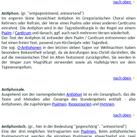
nach oben
Antiphon.
(gr. "entgegentönend, antwortend")
Im engeren Sinne bezeichnet Antiphon im Gregorianischen Choral einen
Kehrvers oder Refrain, der Verse eines Psalms oder eines anderen Canticums
einrahmt. Die Antiphon wird in der Tagzeitenliturgie in der Regel vor einem
Psalm
/
Canticum
und danach, ggf. auch nach mehreren Versen wiederholt.
Der Text der Anitphon ist entweder dem Psalm / Canticum entnommen oder
hat einen freien Text, passend zum Kirchenjahr oder Tagesfest.
Die sog.
O-Antiphonen
in den letzten sieben Tagen vor Weihnachten haben
besondere Bekanntheit erlangt, da sie Anrufungen Jesu Christi darstellen, die
auf die messianischen Titel im Alten Testament zurückgreifen. Sie werden in
der Vesper zum Magnificat verwendet sowie als Halleluja-Vers vor dem
Tagesevangelium.
nach oben
Antiphonale.
Ausgehend von der namengebenden
Antiphon
ist es ein Gesangbuch, das die
Texte und Melodien aller Gesänge des Stundengebets enthält - also
Antiphonen, die zugehörigen
Psalmen
,
Responsorien
und
Hymnen
.
nach oben
Antiphonisch.
(gr., hier in der Bedeutung "gegenchörig", "antwortend")
Eine der drei möglichen Vortragsarten von
Psalmen.
Beim antiphonischen
Psalmenvortrag werden die einzelnen Psalmverse abwechselnd von zwei