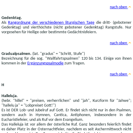
nach oben
Gedenktag.
Als
Rangordnung der verschiedenen liturgischen Tage
die dritt- (gebotener
Gedenktag) und vierthöchste (nicht gebotener Gedenktag) Rangstufe. Nur
vorgesehen für Heilige oder bestimmte Gedächtnisfeiern.
nach oben
Gradualpsalmen.
(lat. "gradus" = "Schritt, Stufe")
Bezeichnung für die sog. "Wallfahrtspsalmen" 120 bis 134. Einige von ihnen
kommen in der
Ergänzungspsalmodie
zum Tragen.
nach oben
H
Halleluja.
(hebr. "hillel" = "preisen, verherrlichen" und "jah", Kurzform für "Jahwe";
"hallelu ja" = "Lobpreiset Gott!")
Es ist DER Lob- und Jubelruf auf Gott. Er findet sich nicht nur in den Psalmen,
sondern auch in Hymnen, Cantica, Antiphonen, insbesondere in der
Eucharistiefeier, und als Ruf vor dem Evangelium.
Das Halleluja ist vor allem der österliche Ruf. Ganz besonders feierlich findet
es daher Platz in der Osternachtfeier, nachdem es seit Aschermittwoch nicht