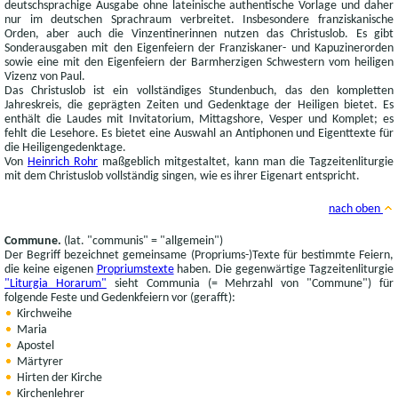
deutschsprachige Ausgabe ohne lateinische authentische Vorlage und daher
nur im deutschen Sprachraum verbreitet. Insbesondere franziskanische
Orden, aber auch die Vinzentinerinnen nutzen das Christuslob. Es gibt
Sonderausgaben mit den Eigenfeiern der Franziskaner- und Kapuzinerorden
sowie eine mit den Eigenfeiern der Barmherzigen Schwestern vom heiligen
Vizenz von Paul.
Das Christuslob ist ein vollständiges Stundenbuch, das den kompletten
Jahreskreis, die geprägten Zeiten und Gedenktage der Heiligen bietet. Es
enthält die Laudes mit Invitatorium, Mittagshore, Vesper und Komplet; es
fehlt die Lesehore. Es bietet eine Auswahl an Antiphonen und Eigenttexte für
die Heiligengedenktage.
Von
Heinrich Rohr
maßgeblich mitgestaltet, kann man die Tagzeitenliturgie
mit dem Christuslob vollständig singen, wie es ihrer Eigenart entspricht.
nach oben
Commune.
(lat. "communis" = "allgemein")
Der Begriff bezeichnet gemeinsame (Propriums-)Texte für bestimmte Feiern,
die keine eigenen
Propriumstexte
haben. Die gegenwärtige Tagzeitenliturgie
"Liturgia Horarum"
sieht Communia (= Mehrzahl von "Commune") für
folgende Feste und Gedenkfeiern vor (gerafft):
Kirchweihe
Maria
Apostel
Märtyrer
Hirten der Kirche
Kirchenlehrer