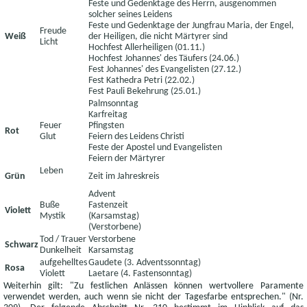
Feste und Gedenktage des Herrn, ausgenommen
solcher seines Leidens
Feste und Gedenktage der Jungfrau Maria, der Engel,
Freude
Weiß
der Heiligen, die nicht Märtyrer sind
Licht
Hochfest Allerheiligen (01.11.)
Hochfest Johannes' des Täufers (24.06.)
Fest Johannes' des Evangelisten (27.12.)
Fest Kathedra Petri (22.02.)
Fest Pauli Bekehrung (25.01.)
Palmsonntag
Karfreitag
Feuer
Pfingsten
Rot
Glut
Feiern des Leidens Christi
Feste der Apostel und Evangelisten
Feiern der Märtyrer
Leben
Grün
Zeit im Jahreskreis
Advent
Buße
Fastenzeit
Violett
Mystik
(Karsamstag)
(Verstorbene)
Tod / Trauer
Verstorbene
Schwarz
Dunkelheit
Karsamstag
aufgehelltes
Gaudete (3. Adventssonntag)
Rosa
Violett
Laetare (4. Fastensonntag)
Weiterhin gilt: "Zu festlichen Anlässen können wertvollere Paramente
verwendet werden, auch wenn sie nicht der Tagesfarbe entsprechen." (Nr.