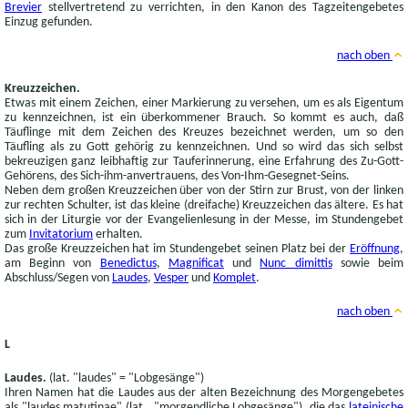
Brevier
stellvertretend zu verrichten, in den Kanon des Tagzeitengebetes
Einzug gefunden.
nach oben
Kreuzzeichen.
Etwas mit einem Zeichen, einer Markierung zu versehen, um es als Eigentum
zu kennzeichnen, ist ein überkommener Brauch. So kommt es auch, daß
Täuflinge mit dem Zeichen des Kreuzes bezeichnet werden, um so den
Täufling als zu Gott gehörig zu kennzeichnen. Und so wird das sich selbst
bekreuzigen ganz leibhaftig zur Tauferinnerung, eine Erfahrung des Zu-Gott-
Gehörens, des Sich-ihm-anvertrauens, des Von-Ihm-Gesegnet-Seins.
Neben dem großen Kreuzzeichen über von der Stirn zur Brust, von der linken
zur rechten Schulter, ist das kleine (dreifache) Kreuzzeichen das ältere. Es hat
sich in der Liturgie vor der Evangelienlesung in der Messe, im Stundengebet
zum
Invitatorium
erhalten.
Das große Kreuzzeichen hat im Stundengebet seinen Platz bei der
Eröffnung
,
am Beginn von
Benedictus
,
Magnificat
und
Nunc dimittis
sowie beim
Abschluss/Segen von
Laudes
,
Vesper
und
Komplet
.
nach oben
L
Laudes.
(lat. "laudes" = "Lobgesänge")
Ihren Namen hat die Laudes aus der alten Bezeichnung des Morgengebetes
als "laudes matutinae" (lat., "morgendliche Lobgesänge"), die das
lateinische