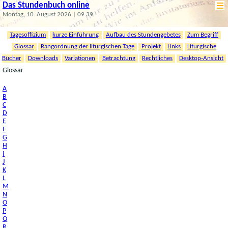
Das Stundenbuch online
Montag, 10. August 2026 | 09:39
Tagesoffizium
kurze Einführung
Aufbau des Stundengebetes
Zum Begriff
Glossar
Rangordnung der liturgischen Tage
Projekt
Links
Liturgische
Bücher
Downloads
Variationen
Betrachtung
Rechtliches
Desktop-Ansicht
Glossar
A
B
C
D
E
F
G
H
I
J
K
L
M
N
O
P
Q
R