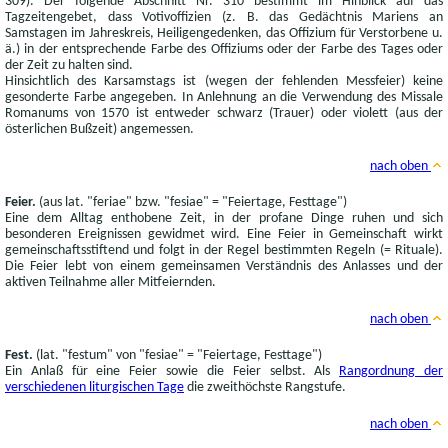
309). Der folgende Abschnitt Nr. 310 bestimmt im Hinblick auf das
Tagzeitengebet, dass Votivoffizien (z. B. das Gedächtnis Mariens an
Samstagen im Jahreskreis, Heiligengedenken, das Offizium für Verstorbene u.
ä.) in der entsprechende Farbe des Offiziums oder der Farbe des Tages oder
der Zeit zu halten sind.
Hinsichtlich des Karsamstags ist (wegen der fehlenden Messfeier) keine
gesonderte Farbe angegeben. In Anlehnung an die Verwendung des Missale
Romanums von 1570 ist entweder schwarz (Trauer) oder violett (aus der
österlichen Bußzeit) angemessen.
nach oben
Feier.
(aus lat. "feriae" bzw. "fesiae" = "Feiertage, Festtage")
Eine dem Alltag enthobene Zeit, in der profane Dinge ruhen und sich
besonderen Ereignissen gewidmet wird. Eine Feier in Gemeinschaft wirkt
gemeinschaftsstiftend und folgt in der Regel bestimmten Regeln (= Rituale).
Die Feier lebt von einem gemeinsamen Verständnis des Anlasses und der
aktiven Teilnahme aller Mitfeiernden.
nach oben
Fest.
(lat. "festum" von "fesiae" = "Feiertage, Festtage")
Ein Anlaß für eine Feier sowie die Feier selbst. Als
Rangordnung der
verschiedenen liturgischen Tage
die zweithöchste Rangstufe.
nach oben