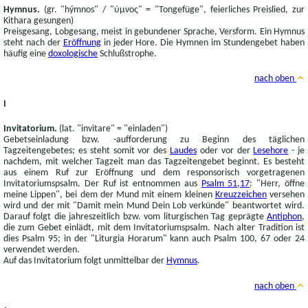
Hymnus.
(gr. "hýmnos" / "ύμνος" = "Tongefüge", feierliches Preislied, zur
Kithara gesungen)
Preisgesang, Lobgesang, meist in gebundener Sprache, Versform. Ein Hymnus
steht nach der
Eröffnung
in jeder Hore. Die Hymnen im Stundengebet haben
häufig eine
doxologische
Schlußstrophe.
nach oben
I
Invitatorium.
(lat. "invitare" = "einladen")
Gebetseinladung bzw. -aufforderung zu Beginn des täglichen
Tagzeitengebetes; es steht somit vor des
Laudes
oder vor der
Lesehore
- je
nachdem, mit welcher Tagzeit man das Tagzeitengebet beginnt. Es besteht
aus einem Ruf zur Eröffnung und dem responsorisch vorgetragenen
Invitatoriumspsalm. Der Ruf ist entnommen aus
Psalm 51,17
: "Herr, öffne
meine Lippen", bei dem der Mund mit einem kleinen
Kreuzzeichen
versehen
wird und der mit "Damit mein Mund Dein Lob verkünde" beantwortet wird.
Darauf folgt die jahreszeitlich bzw. vom liturgischen Tag geprägte
Antiphon
,
die zum Gebet einlädt, mit dem Invitatoriumspsalm. Nach alter Tradition ist
dies Psalm 95; in der "Liturgia Horarum" kann auch Psalm 100, 67 oder 24
verwendet werden.
Auf das Invitatorium folgt unmittelbar der
Hymnus
.
nach oben