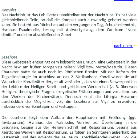
Komplet
Das Nachtlob ist das Lob Gottes unmittelbar vor der Nachtruhe. Es hat viele
gleichbleibende Teile, so daß die Komplet auch auswendig gebetet werden
kann. Sie besteht aus Rückschau auf den vergangenen Tag, Schuldbekenntnis,
Hymnus, Psaalmodie, Lesung mit Antwortgesang, dem Canticum "Nunc
dimittis" und dem abschließenden Gebet.
nach oben
Lesehore
Diese Gebetszeit entspringt dem kölsterlichen Brauch, eine Gebetszeit in der
Nacht bzw. am frühen Morgen zu halten: Vigil bzw. Mette/Matutin. Diesen
Charakter hatte sie auch noch im Römischen Brevier. Mit der Reform der
Tagzeitenliturgie im Anschluss an das 2. Vatikanische Konzil wurde sie auf
Wunsch der Konzilsväter dergestalt verändert, dass sie einen Schwerpunkt in
der Lektüre der Heiligen Schrift und geistlichen Werken hat (z. B. über/von
Heiligen, theologische Fragen, exegetische Erläuterungen und vor allem aus
den Werken der Kirchenväter). Dennoch sieht die Liturgia Horarum
ausdrücklich die Möglichkeit vor, die Lesehore zur Vigil zu erweitern,
insbesondere vor Sonntagen und Festtagen.
Die Lesehore folgt dem Aufbau der Haupthoren mit Eröffnung (ggf.
Invitatorium), Hymnus, der Psalmodie, Versikel zur Überleitung in die
Lesungen, Lesung aus der Heiligen Schrift mit Responsorium, Lesung aus
geistlichen Werken mit Responsorium. Es folgen an Sonntagen außerhalb der
Fastenzeit und des Advents das Te Deum, abschließendes Gebet. Soll die