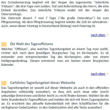
Am Gründonnerstag beginnt mit der Vesper das sogenannte "österliche
Triduum": die drei Tage vom Leiden, Tod und Auferstehung des Herrn, die eine
Einheit darstellen. Das österliche Triduum endet mit der Vesper des
Ostersonntags.
Die Osterzeit dauert 7 mal 7 Tage ("die große Osteroktav") bis zum
Pfingssonntag. Ab dem Pfingstmontag beginnt wieder die Zeit im Jahreskreis -
auch, wenn dieser Montag in Deutschland (bislang) noch Feiertag ist.
nach oben
Die Wahl des Tagesoffiziums
Welches "Offizium", also welches Tagzeitengebet an einem Tag man wählt,
richtet sich nach dem jeweiligen liturgischen Tag im Kirchenjahr: Es ist
entweder vom entsprechenden Tag des Kirchenjahrs oder von einem
Heiligengedenktag. Diesen entnimmt man am besten einem liturgischen
Kalender.
nach oben
Geführtes Tagzeitengebet dieser Webseite
Das Tagzeitengebet ist sowohl auf dieser Webseite als auch in den offiziellen
Angeboten vollständig ausnotiert, so dass sich auch neue oder (noch)
unkundige Beterinnen und Beter leicht zu recht finden können. Wählen Sie die
Seite Stundenbuch>Tagesoffizium und melden Sie sich mit Ihren Zugangsdaten
an. Es erscheint das aktuelle Kalenderblatt mit dem Schaltflächen für die
verfügbaren Gebetszeiten. In den Gebetszeiten sind alle Texte ausnotiert.