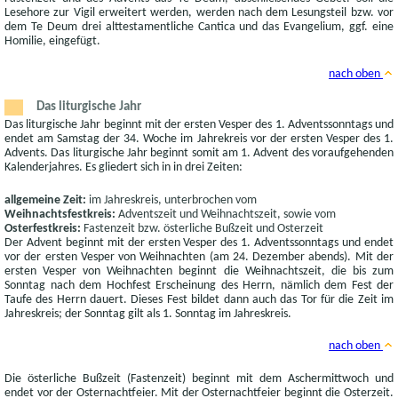
Lesehore zur Vigil erweitert werden, werden nach dem Lesungsteil bzw. vor
dem Te Deum drei alttestamentliche Cantica und das Evangelium, ggf. eine
Homilie, eingefügt.
nach oben
Das liturgische Jahr
Das liturgische Jahr beginnt mit der ersten Vesper des 1. Adventssonntags und
endet am Samstag der 34. Woche im Jahrekreis vor der ersten Vesper des 1.
Advents. Das liturgische Jahr beginnt somit am 1. Advent des voraufgehenden
Kalenderjahres. Es gliedert sich in in drei Zeiten:
allgemeine Zeit:
im Jahreskreis, unterbrochen vom
Weihnachtsfestkreis:
Adventszeit und Weihnachtszeit, sowie vom
Osterfestkreis:
Fastenzeit bzw. österliche Bußzeit und Osterzeit
Der Advent beginnt mit der ersten Vesper des 1. Adventssonntags und endet
vor der ersten Vesper von Weihnachten (am 24. Dezember abends). Mit der
ersten Vesper von Weihnachten beginnt die Weihnachtszeit, die bis zum
Sonntag nach dem Hochfest Erscheinung des Herrn, nämlich dem Fest der
Taufe des Herrn dauert. Dieses Fest bildet dann auch das Tor für die Zeit im
Jahreskreis; der Sonntag gilt als 1. Sonntag im Jahreskreis.
nach oben
Die österliche Bußzeit (Fastenzeit) beginnt mit dem Aschermittwoch und
endet vor der Osternachtfeier. Mit der Osternachtfeier beginnt die Osterzeit.