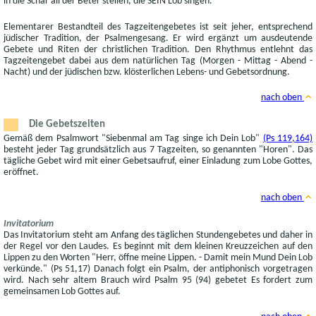
in die Schar all der Beter stellen, die SEIN Lob singen.
Elementarer Bestandteil des Tagzeitengebetes ist seit jeher, entsprechend
jüdischer Tradition, der Psalmengesang. Er wird ergänzt um ausdeutende
Gebete und Riten der christlichen Tradition. Den Rhythmus entlehnt das
Tagzeitengebet dabei aus dem natürlichen Tag (Morgen - Mittag - Abend -
Nacht) und der jüdischen bzw. klösterlichen Lebens- und Gebetsordnung.
nach oben
Die Gebetszeiten
Gemäß dem Psalmwort "Siebenmal am Tag singe ich Dein Lob"
(Ps 119,164)
besteht jeder Tag grundsätzlich aus 7 Tagzeiten, so genannten "Horen". Das
tägliche Gebet wird mit einer Gebetsaufruf, einer Einladung zum Lobe Gottes,
eröffnet.
nach oben
Invitatorium
Das Invitatorium steht am Anfang des täglichen Stundengebetes und daher in
der Regel vor den Laudes. Es beginnt mit dem kleinen Kreuzzeichen auf den
Lippen zu den Worten "Herr, öffne meine Lippen. - Damit mein Mund Dein Lob
verkünde." (Ps 51,17) Danach folgt ein Psalm, der antiphonisch vorgetragen
wird. Nach sehr altem Brauch wird Psalm 95 (94) gebetet Es fordert zum
gemeinsamen Lob Gottes auf.