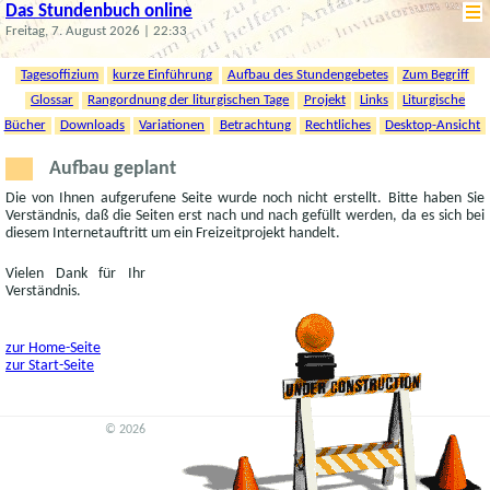
Das Stundenbuch online
Freitag, 7. August 2026 | 22:33
Tagesoffizium
kurze Einführung
Aufbau des Stundengebetes
Zum Begriff
Glossar
Rangordnung der liturgischen Tage
Projekt
Links
Liturgische
Bücher
Downloads
Variationen
Betrachtung
Rechtliches
Desktop-Ansicht
Aufbau geplant
Die von Ihnen aufgerufene Seite wurde noch nicht erstellt. Bitte haben Sie
Verständnis, daß die Seiten erst nach und nach gefüllt werden, da es sich bei
diesem Internetauftritt um ein Freizeitprojekt handelt.
Vielen Dank für Ihr
Verständnis.
zur Home-Seite
zur Start-Seite
© 2026