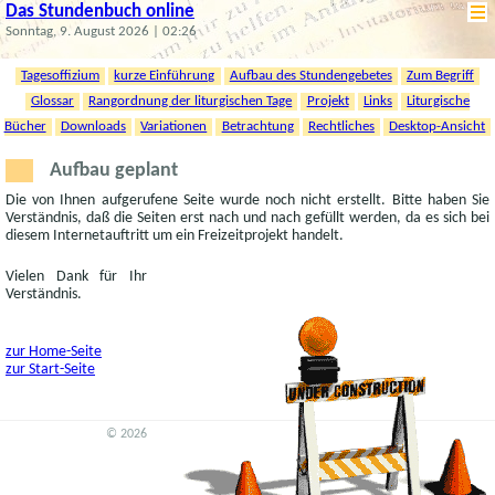
Das Stundenbuch online
Sonntag, 9. August 2026 | 02:26
Tagesoffizium
kurze Einführung
Aufbau des Stundengebetes
Zum Begriff
Glossar
Rangordnung der liturgischen Tage
Projekt
Links
Liturgische
Bücher
Downloads
Variationen
Betrachtung
Rechtliches
Desktop-Ansicht
Aufbau geplant
Die von Ihnen aufgerufene Seite wurde noch nicht erstellt. Bitte haben Sie
Verständnis, daß die Seiten erst nach und nach gefüllt werden, da es sich bei
diesem Internetauftritt um ein Freizeitprojekt handelt.
Vielen Dank für Ihr
Verständnis.
zur Home-Seite
zur Start-Seite
© 2026