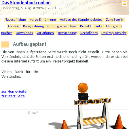
Das Stundenbuch online
Donnerstag, 6. August 2026 | 23:31
Tagesoffizium
kurze Einführung
Aufbau des Stundengebetes
Zum Begriff
Glossar
Rangordnung der liturgischen Tage
Projekt
Links
Liturgische
Bücher
Downloads
Variationen
Betrachtung
Rechtliches
Desktop-Ansicht
Aufbau geplant
Die von Ihnen aufgerufene Seite wurde noch nicht erstellt. Bitte haben Sie
Verständnis, daß die Seiten erst nach und nach gefüllt werden, da es sich bei
diesem Internetauftritt um ein Freizeitprojekt handelt.
Vielen Dank für Ihr
Verständnis.
zur Home-Seite
zur Start-Seite
© 2026